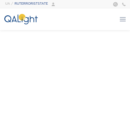
UA
RUTERRORISTSTATE
›
Главная
Курсы
О нас
Курсы
АВТОМАТИЗАЦИЯ
ТЕСТИРОВАНИЕ
БАЗОВЫЙ МОДУЛЬ
ТЕСТИРОВАНИЯ
ПРОГРАММИРОВАНИЕ
РАСШИРЕННЫЙ
TECH SKILLS
МОДУЛЬ ПО