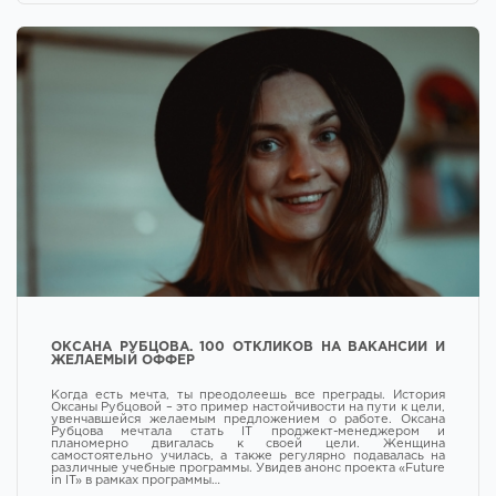
ОКСАНА РУБЦОВА. 100 ОТКЛИКОВ НА ВАКАНСИИ И
ЖЕЛАЕМЫЙ ОФФЕР
Когда есть мечта, ты преодолеешь все преграды. История
Оксаны Рубцовой – это пример настойчивости на пути к цели,
увенчавшейся желаемым предложением о работе. Оксана
Рубцова мечтала стать IT проджект-менеджером и
планомерно двигалась к своей цели. Женщина
самостоятельно училась, а также регулярно подавалась на
различные учебные программы. Увидев анонс проекта «Future
in IT» в рамках программы…