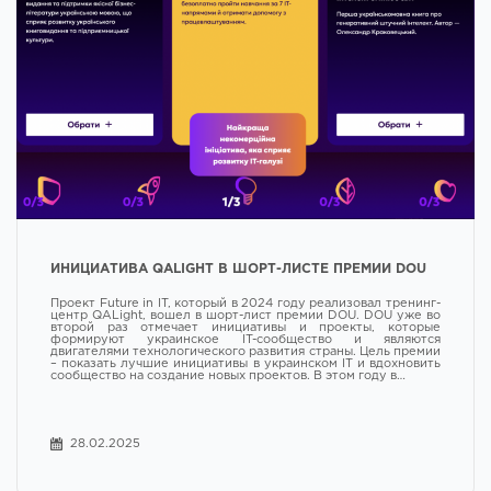
ИНИЦИАТИВА QALIGHT В ШОРТ-ЛИСТЕ ПРЕМИИ DOU
Проект Future in IT, который в 2024 году реализовал тренинг-
центр QALight, вошел в шорт-лист премии DOU. DOU уже во
второй раз отмечает инициативы и проекты, которые
формируют украинское IT-сообщество и являются
двигателями технологического развития страны. Цель премии
– показать лучшие инициативы в украинском IT и вдохновить
сообщество на создание новых проектов. В этом году в…
28.02.2025