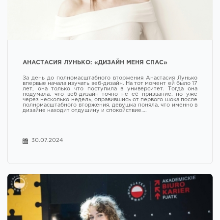
АНАСТАСИЯ ЛУНЬКО: «ДИЗАЙН МЕНЯ СПАС»
За день до полномасштабного вторжения Анастасия Лунько
впервые начала изучать веб-дизайн. На тот момент ей было 17
лет, она только что поступила в университет. Тогда она
подумала, что веб-дизайн точно не её призвание, но уже
через несколько недель, оправившись от первого шока после
полномасштабного вторжения, девушка поняла, что именно в
дизайне находит отдушину и спокойствие….
30.07.2024