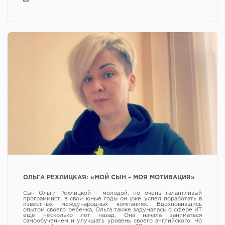
ОЛЬГА РЕХЛИЦКАЯ: «МОЙ СЫН – МОЯ МОТИВАЦИЯ»
Сын Ольги Рехлицкой – молодой, но очень талантливый
программист, в свои юные годы он уже успел поработать в
известных международных компаниях. Вдохновившись
опытом своего ребенка, Ольга также задумалась о сфере ИТ
еще несколько лет назад. Она начала заниматься
самообучением и улучшать уровень своего английского. Но