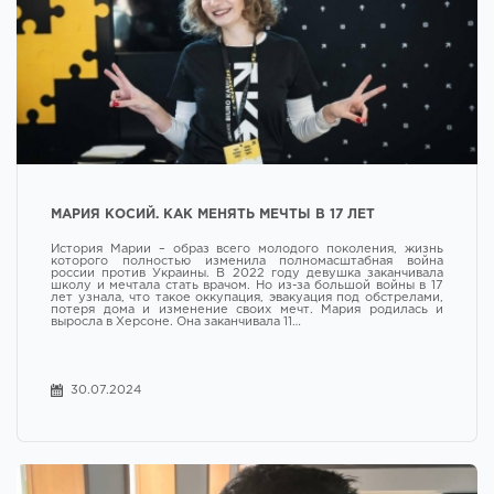
МАРИЯ КОСИЙ. КАК МЕНЯТЬ МЕЧТЫ В 17 ЛЕТ
История Марии – образ всего молодого поколения, жизнь
которого полностью изменила полномасштабная война
россии против Украины. В 2022 году девушка заканчивала
школу и мечтала стать врачом. Но из-за большой войны в 17
лет узнала, что такое оккупация, эвакуация под обстрелами,
потеря дома и изменение своих мечт. Мария родилась и
выросла в Херсоне. Она заканчивала 11…
30.07.2024