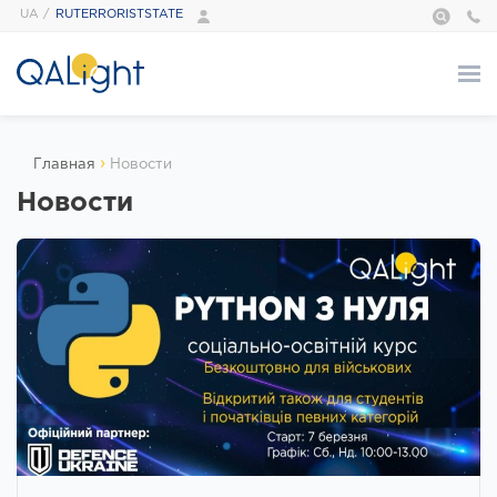
UA
RUTERRORISTSTATE
О нас
›
Главная
Новости
Курсы
Новости
АВТОМАТИЗАЦИЯ
ТЕСТИРОВАНИЕ
БАЗОВЫЙ МОДУЛЬ
ТЕСТИРОВАНИЯ
ПРОГРАММИРОВАНИЕ
РАСШИРЕННЫЙ
TECH SKILLS
МОДУЛЬ ПО