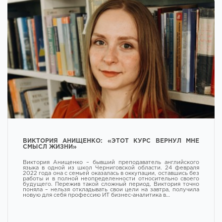
ВИКТОРИЯ АНИЩЕНКО: «ЭТОТ КУРС ВЕРНУЛ МНЕ
СМЫСЛ ЖИЗНИ»
Виктория Анищенко – бывший преподаватель английского
языка в одной из школ Черниговской области. 24 февраля
2022 года она с семьей оказалась в оккупации, оставшись без
работы и в полной неопределенности относительно своего
будущего. Пережив такой сложный период, Виктория точно
поняла – нельзя откладывать свои цели на завтра, получила
новую для себя профессию ИТ бизнес-аналитика в…