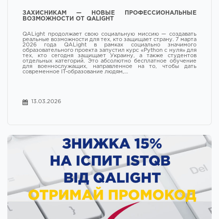
АВТОМАТИЗАЦИИ
ТЕСТИРОВАНИЯ
ЗАХИСНИКАМ — НОВЫЕ ПРОФЕССИОНАЛЬНЫЕ
ВОЗМОЖНОСТИ ОТ QALIGHT
QALight продолжает свою социальную миссию — создавать
реальные возможности для тех, кто защищает страну. 7 марта
2026 года QALight в рамках социально значимого
образовательного проекта запустил курс «Python с нуля» для
тех, кто сегодня защищает Украину, а также студентов
отдельных категорий. Это абсолютно бесплатное обучение
для военнослужащих, направленное на то, чтобы дать
МЕНЕДЖМЕНТ В IT
FULLSTACK WEB
FRONTEND WEB
современное IT-образование людям,…
DEVELOPER
DEVELOPMENT
13.03.2026
ПОДГОТОВКА К
ISTQB
UI/UX ДИЗАЙН
СОБЕСЕДОВАНИЮ
Новости
База знаний
FAQ