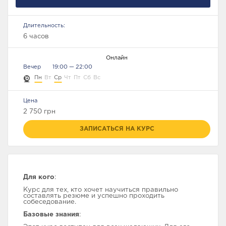
АВТОМАТИЗАЦИИ
ТЕСТИРОВАНИЯ
Длительность:
6 часов
Онлайн
Вечер
19:00 — 22:00
МЕНЕДЖМЕНТ В IT
FULLSTACK WEB
FRONTEND WEB
DEVELOPER
DEVELOPMENT
Пн
Вт
Ср
Чт
Пт
Сб
Вс
Цена
2 750 грн
ЗАПИСАТЬСЯ НА КУРС
ПОДГОТОВКА К
ISTQB
UI/UX ДИЗАЙН
СОБЕСЕДОВАНИЮ
Новости
Для кого
:
Курс для тех, кто хочет научиться правильно
База знаний
составлять резюме и успешно проходить
собеседование.
FAQ
Базовые знания
: