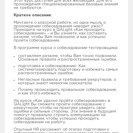
Этот курс доступен для всех желающих. Для его
прохождения специализированные базовые знания
Контакты
не требуются.
Краткое описание
:
Мечтаете о классной работе, но одна мысль о
прохождении собеседования наводит ужас?
Приходите на курс в QALight «Как проходить
собеседование» – и Вы узнаете, как составить
резюме, чтобы Вам позвонили, и как успешно
пройти собеседование.
В программе курса о собеседовании тестировщика:
составляем резюме, чтобы Вам точно позвонили.
Основные правила и распространенные ошибки.
подготовка к собеседованию. Как
систематизировать подготовку и избежать самых
распространенных ошибок.
Негласные правила и требования рекрутеров, о
которых знают немногие соискатели.
Почему происходить провальное собеседование,
и как этого избежать.
На курсе «Как удачно пройти собеседование» в
QALight Вы сможете пройти собеседование с
рекрутером, чтобы на практике увидеть свои
ошибки и сильные стороны. Эти знания в будущем
помогут правильно строить коммуникацию на
собеседовании, чтобы успешно проходить
собеседование на работу.
Опытный HR расскажет об этапах подготовки к