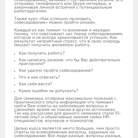
собеседованию, начиная с составления резюме, его
отправки, телефонного или Skype интервью, и
заканчивая личной встречей с потенциальным
работодателем.
Также курс «Как успешно проходить
собеседование» можно пройти онлайн.
Каждый из нас помнит то волнение и нередко
панику, что охватывают нас перед собеседованием,
которое и не всегда заканчивается успешно. Как
результат неприятный стресс, что в свою очередь
мешает получить желаемую работу.
Как получить работу?
Как написать резюме, что бы Вас действительно
пригласили?
Как удачно пройти собеседование?
Что и как отвечать?
Как себя вести?
Каких ошибок не допускать?
Для семинара отобрана максимально полезная с
практического опыта информация что поможет
найти Вам ответы на наболевшие вопросы и
сэкономит время на поиски в других источниках.
Так как ресурсами для данного семинара стали 10-
летний опыт и объективные мнения самих HR-
специалистов, коучеров и психологов.
Целью курса является нечто большее, чем просто
ответы на всевозможные вопросы, заданные на
собеседовании. Все люди разные, вопросы разные,