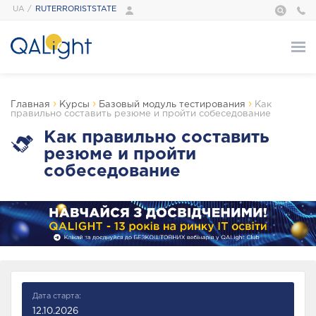
UA
RUTERRORISTSTATE
О нас
›
›
›
Главная
Курсы
Базовый модуль тестирования
Как
правильно составить резюме и пройти собеседование
Курсы
Как правильно составить
резюме и пройти
собеседование
АВТОМАТИЗАЦИЯ
ТЕСТИРОВАНИЕ
БАЗОВЫЙ МОДУЛЬ
ТЕСТИРОВАНИЯ
Дата старта:
ПРОГРАММИРОВАНИЕ
РАСШИРЕННЫЙ
TECH SKILLS
12.10.2026
МОДУЛЬ ПО