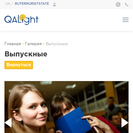
UA
RUTERRORISTSTATE
О нас
›
›
Главная
Галерея
Выпускные
Курсы
Выпускные
АВТОМАТИЗАЦИЯ
ТЕСТИРОВАНИЕ
БАЗОВЫЙ МОДУЛЬ
ТЕСТИРОВАНИЯ
ПРОГРАММИРОВАНИЕ
РАСШИРЕННЫЙ
TECH SKILLS
МОДУЛЬ ПО