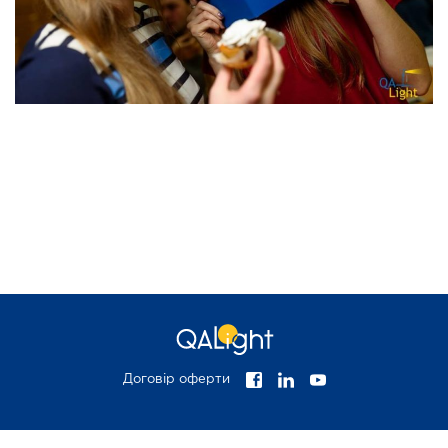
АВТОМАТИЗАЦИИ
ТЕСТИРОВАНИЯ
МЕНЕДЖМЕНТ В IT
FULLSTACK WEB
FRONTEND WEB
DEVELOPER
DEVELOPMENT
ПОДГОТОВКА К
ISTQB
UI/UX ДИЗАЙН
СОБЕСЕДОВАНИЮ
Новости
База знаний
Договір оферти
FAQ