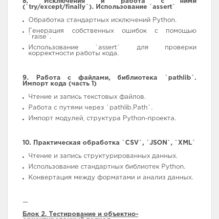
8. Исключения и работа с ними
(`try/except/finally`). Использование `assert`
Обработка стандартных исключений Python.
Генерация собственных ошибок с помощью
`raise`.
Использование `assert` для проверки
корректности работы кода.
9. Работа с файлами, библиотека `pathlib`.
Импорт кода (часть 1)
Чтение и запись текстовых файлов.
Работа с путями через `pathlib.Path`.
Импорт модулей, структура Python-проекта.
10. Практическая обработка `CSV`, `JSON`, `XML`
Чтение и запись структурированных данных.
Использование стандартных библиотек Python.
Конвертация между форматами и анализ данных.
—
Блок 2. Тестирование и объектно-