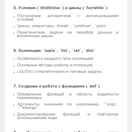
5. Условия (`if/elif/else`) и циклы (`for/while`)
Построение алгоритмов с использованием
условий.
Циклы, операторы `break`, `continue`, `pass`.
Практические задачи на перебор данных и
вложенные циклы.
6. Коллекции: `tuple`, `list`, `set`, `dict`
Особенности каждого типа коллекций.
Основные методы работы и итерация.
List/Dict comprehensions и типовые задачи.
7. Создание и работа с функциями (`def`)
Объявление функций и область видимости
переменных.
Аргументы, значения по умолчанию, `*args`,
`**kwargs`.
Документирование функций и повторное
использование кода.