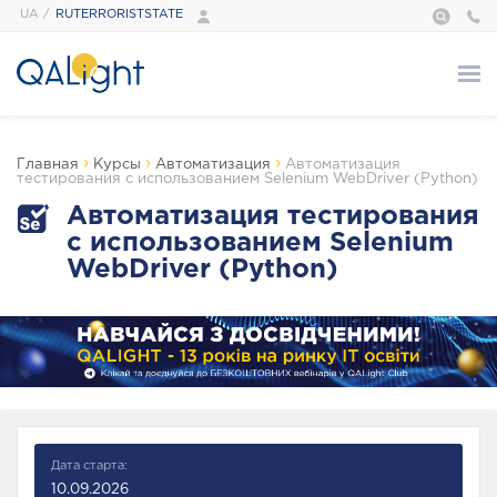
UA
RUTERRORISTSTATE
О нас
›
›
›
Главная
Курсы
Автоматизация
Автоматизация
тестирования с использованием Selenium WebDriver (Python)
Курсы
Автоматизация тестирования
с использованием Selenium
WebDriver (Python)
АВТОМАТИЗАЦИЯ
ТЕСТИРОВАНИЕ
БАЗОВЫЙ МОДУЛЬ
ТЕСТИРОВАНИЯ
Дата старта:
ПРОГРАММИРОВАНИЕ
РАСШИРЕННЫЙ
TECH SKILLS
10.09.2026
МОДУЛЬ ПО