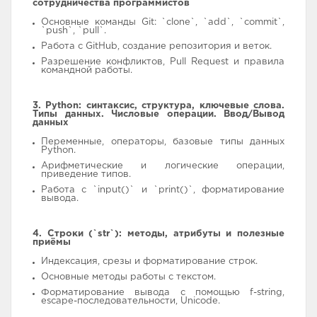
сотрудничества программистов
Основные команды Git: `clone`, `add`, `commit`,
`push`, `pull`.
Работа с GitHub, создание репозитория и веток.
Разрешение конфликтов, Pull Request и правила
командной работы.
3. Python: синтаксис, структура, ключевые слова.
Типы данных. Числовые операции. Ввод/Вывод
данных
Переменные, операторы, базовые типы данных
Python.
Арифметические и логические операции,
приведение типов.
Работа с `input()` и `print()`, форматирование
вывода.
4. Строки (`str`): методы, атрибуты и полезные
приёмы
Индексация, срезы и форматирование строк.
Основные методы работы с текстом.
Форматирование вывода с помощью f-string,
escape-последовательности, Unicode.