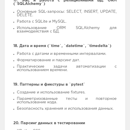
17. SQL и работа с реляционными БД. ORM
(`SQLAlchemy`)
Основные SQL-запросы: SELECT, INSERT, UPDATE,
DELETE.
Работа с SQLite и MySQL.
Использование ORM SQLAlchemy для
взаимодействия с БД.
18. Дата и время (`time`, `datetime`, `timedelta`)
Работа с датами и временными интервалами.
Форматирование и парсинг дат.
Практические задачи автоматизации с
использованием времени.
19. Паттерны и фикстуры в `pytest`
Создание и использование fixtures.
Параметризованные тесты и повторное
использование кода.
Безопасность хранения и использования данных.
20. Парсинг данных в тестировании