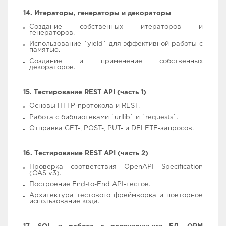
14. Итераторы, генераторы и декораторы
Создание собственных итераторов и
генераторов.
Использование `yield` для эффективной работы с
памятью.
Создание и применение собственных
декораторов.
15. Тестирование REST API (часть 1)
Основы HTTP-протокола и REST.
Работа с библиотеками `urllib` и `requests`.
Отправка GET-, POST-, PUT- и DELETE-запросов.
16. Тестирование REST API (часть 2)
Проверка соответствия OpenAPI Specification
(OAS v3).
Построение End-to-End API-тестов.
Архитектура тестового фреймворка и повторное
использование кода.