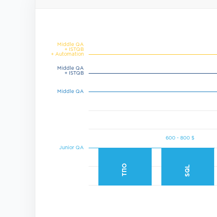
Middle QA
+ ISTQB
+ Automation
Middle QA
+ ISTQB
Middle QA
Junior QA
ТПО
SQL