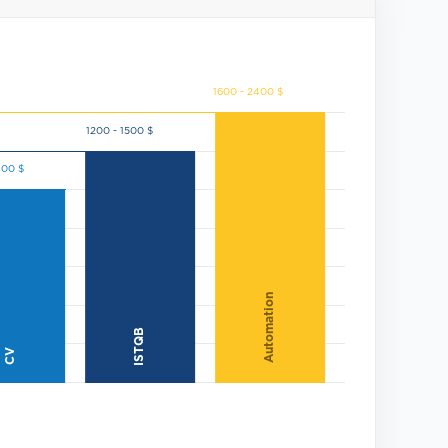
Automation
ISTQB
CV