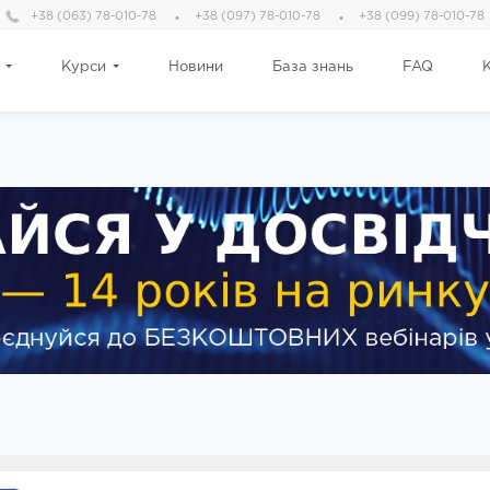
+38 (063) 78-010-78
+38 (097) 78-010-78
+38 (099) 78-010-78
Курси
Новини
База знань
FAQ