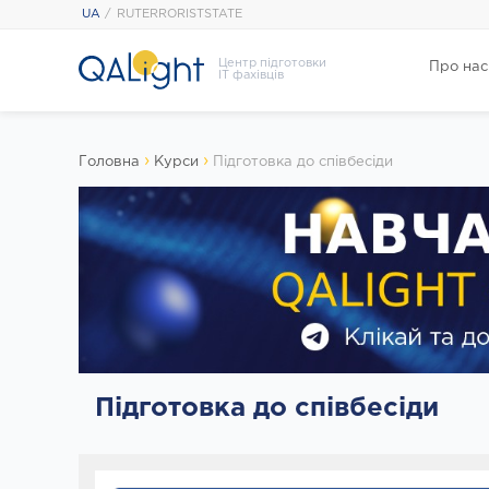
UA
RUTERRORISTSTATE
Центр підготовки
Про нас
IT фахівців
›
›
Головна
Курси
Підготовка до співбесіди
Підготовка до співбесіди