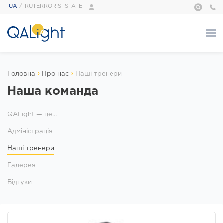
UA
RUTERRORISTSTATE
Про нас
›
›
Головна
Про нас
Наші тренери
ПРО НАС
Наша команда
QALight — це…
Адміністрація
QALight — це…
Наші тренери
Адміністрація
Галерея
Наші тренери
Відгуки
Foundation
Галерея
Сертифікати
Відгуки
Курси