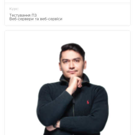
Курс:
ПІДГОТОВКА ДО
ISTQВ
UI/UX ДИЗАЙН
Тестування ПЗ
СПІВБЕСІДИ
Веб-сервери та веб-сервіси
Новини
База знань
FAQ
Контакти