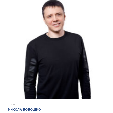
ТЕСТУВАННЯ
АВТОМАТИЗАЦІЯ
БАЗОВИЙ МОДУЛЬ
ТЕСТУВАННЯ
ПРОГРАМУВАННЯ
РОЗШИРЕНИЙ
FULLSTACK WЕB
МОДУЛЬ З
DEVELOPЕR
АВТОМАТИЗАЦІЇ
ТЕСТУВАННЯ
TECH SKІLLS
FRONTEND WЕB
МЕНЕДЖМЕНТ В IT
DEVELOPMENT
Тренер:
МИКОЛА БОБОШКО