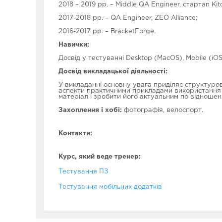
2018 – 2019 рр. – Middle QA Engineer, стартап Kitc
2017-2018 рр. – QA Engineer, ZEO Alliance;
2016-2017 рр. – BracketForge.
Навички:
Досвід у тестуванні Desktop (MacOS), Mobile (iOS
Досвід викладацької діяльності:
У викладанні основну увага приділяє структуров
аспекти практичними прикладами використання в
матеріал і зробити його актуальним по відношен
Захоплення і хобі:
фотографія, велоспорт.
Контакти:
Курс, який веде тренер:
Тестування ПЗ
Тестування мобільних додатків