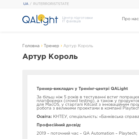
UA
RUTERRORISTSTATE
Центр підготовки
Про нас
IT фахівців
›
›
Головна
Тренер
Артур Король
Артур Король
Тренер-викладач
у Тренінг-центрі QALight
За більш ніж 5 років в тестуванні встиг попрацюв
платформах (crowd testing), а також у продукто
для MacOS, у стартапі Kitcast з інноваційним п
робота з великими проектами в компанії Playtech
Освіта:
КНТЕУ, спеціальність: «Банківська справа
Професійний досвід:
2019 – поточний час – QA Automation – Playtech;