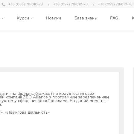
+38 (063) 78-010-78
+38 (097) 78-010-78
+38 (099) 78-010-78
Курси
Новини
База знань
FAQ
ати і на фріланс-біржах, і на краудтестінгових
вій компанії ZEO Alliance з програмним забезпеченням
родуктом у сфері цифрової реклами. На даний момент –
.
», «Лізингова діяльність»