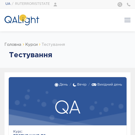
UA
RUTERRORISTSTATE
Про нас
›
›
Головна
Курси
Тестування
ПРО НАС
Тестування
QALight — це…
Адміністрація
Наші тренери
Галерея
День
Вечір
Вихідний день
Відгуки
Foundation
Сертифікати
Курси
Курс: