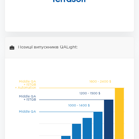
Позиції випускників QALight:
Middle QA
+ ISTQB
+ Automation
Middle QA
+ ISTQB
Middle QA