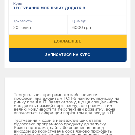
Курс:
ТЕСТУВАННЯ МОБІЛЬНИХ ДОДАТКІВ
Тривалість:
Ціна від:
20 годин
6000 грн
ДОКЛАДНІШЕ
ЗАПИСАТИСЯ НА КУРС
Тестувальник програмного забезпечення –
професія, яка входить у ТОП-5 найпопулярніших на
ринку праці в ІТ. Завдяки тому, що ця спеціальність
має досить низький поріг входу, але разом з тим
великі можливості та перспективи розвитку, вона
вважається найкращим варіантом для входу в ІТ.
Тестування – один з найважливіших етапів
підготовки програмного продукту до запуску.
Кожна програма, сайт або оновлення перед
виходом до користувача обов’язково проходить