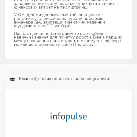
етап тестування та виправлення помилок. Саме
завдяки цьому етапу вдається уникнути значних
фінансових витрат на тех підтримці.
У QALight ми допоможемо тобі опанувати
престижну та високооплачувану професію
інженера QA, заклавши тим самим надійний
фундамент своєї ІТ-кар’єри.
Під час навчання Ви отримуєте всі необхідні
навички і знання для початку роботи. Вже з перших
місяців навчання наші студенти отримують оффер і
можливість розвивати свою ІТ кар’єру.
Компанії, в яких працюють наші випускники: