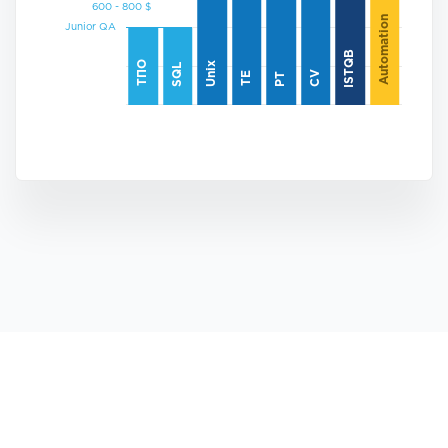
Automation
Junior QA
ISTQB
ТПО
Unix
SQL
CV
TE
PT
Договір оферти