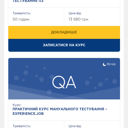
ТЕСТУВАННЯ ПЗ
Тривалість:
Ціна від:
ТЕСТУВАННЯ
50 годин
13 680 грн
АВТОМАТИЗАЦІЯ
БАЗОВИЙ МОДУЛЬ
ТЕСТУВАННЯ
ДОКЛАДНІШЕ
ЗАПИСАТИСЯ НА КУРС
ПРОГРАМУВАННЯ
РОЗШИРЕНИЙ
FULLSTACK WЕB
МОДУЛЬ З
DEVELOPЕR
Вечір
АВТОМАТИЗАЦІЇ
ТЕСТУВАННЯ
TECH SKІLLS
FRONTEND WЕB
МЕНЕДЖМЕНТ В IT
Курс:
DEVELOPMENT
ПРАКТИЧНИЙ КУРС МАНУАЛЬНОГО ТЕСТУВАННЯ –
EXPERIENCE.JOB
Тривалість:
Ціна від: