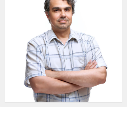
ПІДГОТОВКА ДО
ISTQВ
UI/UX ДИЗАЙН
СПІВБЕСІДИ
Новини
База знань
FAQ
Контакти