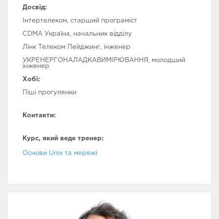
Досвід:
Інтертелеком, старший програміст
ТЕСТУВАННЯ
CDMA Україна, начальник відділу
АВТОМАТИЗАЦІЯ
БАЗОВИЙ МОДУЛЬ
ТЕСТУВАННЯ
Лінк Телеком Пейджинг, інженер
УКРЕНЕРГОНАЛАДКАВИМІРЮВАННЯ, молодший
інженер
Хобі:
Піші прогулянки
ПРОГРАМУВАННЯ
РОЗШИРЕНИЙ
FULLSTACK WЕB
МОДУЛЬ З
DEVELOPЕR
АВТОМАТИЗАЦІЇ
Контакти:
ТЕСТУВАННЯ
Курс, який веде тренер:
Основи Unix та мережі
TECH SKІLLS
FRONTEND WЕB
МЕНЕДЖМЕНТ В IT
DEVELOPMENT