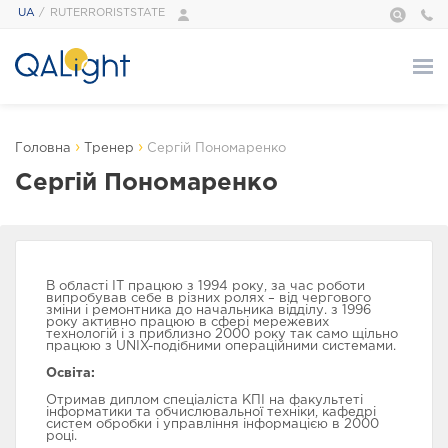
UA
RUTERRORISTSTATE
Про нас
›
›
Головна
Тренер
Сергій Пономаренко
ПРО НАС
Сергій Пономаренко
QALight — це…
Адміністрація
Наші тренери
Галерея
В області IT працюю з 1994 року, за час роботи
випробував себе в різних ролях – від чергового
Відгуки
зміни і ремонтника до начальника відділу. з 1996
року активно працюю в сфері мережевих
Foundation
технологій і з приблизно 2000 року так само щільно
працюю з UNIX-подібними операційними системами.
Сертифікати
Освіта:
Курси
Отримав диплом спеціаліста КПІ на факультеті
інформатики та обчислювальної техніки, кафедрі
систем обробки і управління інформацією в 2000
році.