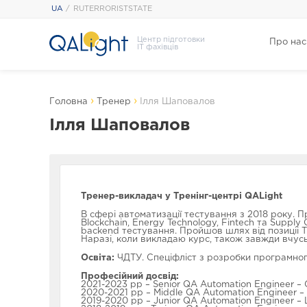
UA
RUTERRORISTSTATE
Центр підготовки
Про нас
IT фахівців
›
›
Головна
Тренер
Ілля Шаповалов
Ілля Шаповалов
Тренер-викладач у Тренінг-центрі QALight
В сфері автоматизації тестування з 2018 року. П
Blockchain, Energy Technology, Fintech та Supply 
backend тестування. Пройшов шлях від позиціі Tr
Наразі, коли викладаю курс, також завжди вчусь 
Освіта:
ЧДТУ. Спеціфліст з розробки програмно
Професійний досвід:
2021-2023 рр – Senior QA Automation Engineer – 
2020-2021 рр – Middle QA Automation Engineer –
2019-2020 рр – Junior QA Automation Engineer – 