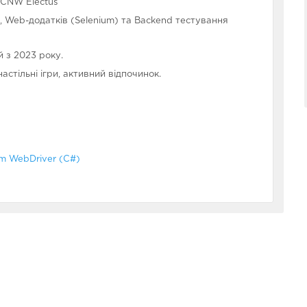
 CNW Electus
, Web-додатків (Selenium) та Backend тестування
й з 2023 року.
астільні ігри, активний відпочинок.
m WebDriver (C#)