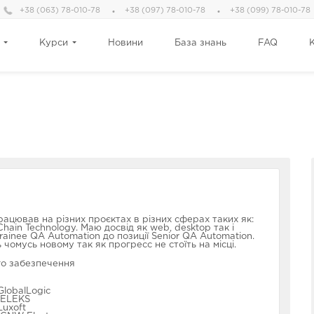
+38 (063) 78-010-78
+38 (097) 78-010-78
+38 (099) 78-010-78
Курси
Новини
База знань
FAQ
рацював на різних проєктах в різних сферах таких як:
Chain Technology. Маю досвід як web, desktop так і
ainee QA Automation до позиції Senior QA Automation.
чомусь новому так як прогресс не стоїть на місці.
го забезпечення
GlobalLogic
 ELEKS
Luxoft