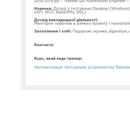
2018-2019 рр – Trainee QA Automation Engineer –
Навички:
Досвід у тестуванні Desktop (Windows)
(API, WCF, RabbitMq, SQL)
Досвід викладацької діяльності:
Менторінг новачків в рамках проекту і технологі
Захоплення і хобі:
Подорожі, музика, відеоігри, н
Контакти:
Курс, який веде тренер:
Автоматизація тестування за допомогою Seleniu