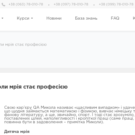
+38 (063) 78-010-78
+38 (097) 78-010-78
+38 (099) 78-010-78
Курси
Новини
База знань
FAQ
и мрія стає професією
ли мрія стає професією
Свою кар’єру QA Микола називає «щасливим випадком» і удачею
що щодня займається математикою і фізикою, вивчає німецьку та 
фахову літературу, а ще, звичайно, спорт. І тоді стає зрозуміло,
поставлених цілей, наполегливості і кропіткої праці (саме праці,
повинна бути в задоволення – примітка Миколи).
Дитяча мрія