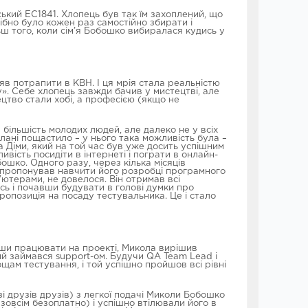
кий ЕС1841. Хлопець був так їм захоплений, що
рібно було кожен раз самостійно збирати і
ьш того, коли сім’я Бобошко вибиралася кудись у
яв потрапити в КВН. І ця мрія стала реальністю
ху». Себе хлопець завжди бачив у мистецтві, але
цтво стали хобі, а професією (якщо не
 більшість молодих людей, але далеко не у всіх
лані пощастило – у нього така можливість була –
а Діми, який на той час був уже досить успішним
вість посидіти в інтернеті і пограти в онлайн-
ошко. Одного разу, через кілька місяців
запропонував навчити його розробці програмного
ютерами, не довелося. Він отримав всі
сь і почавши будувати в голові думки про
ропозиція на посаду тестувальника. Це і стало
авши працювати на проекті, Микола вирішив
й займався support-ом. Будучи QA Team Lead і
щам тестування, і той успішно пройшов всі рівні
зі друзів друзів) з легкої подачі Миколи Бобошко
 зовсім безоплатно) і успішно втілювали його в