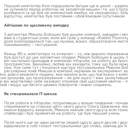
Перший комп’ютер Колі подарували батьки ще в школі – радянсь
не зупиняло перед роботою на заповітній машині і те, що її пот
розбирати (а це був не компактний макбук, на секундочку). Біл
відпустку, комп’ютер був постійним і обов’язковим супутником.
Айтішник по щасливому випадку
З дитинства Микола Бобошко був душею компанії, заводієм і мрі
вже в студентські роки, коли він грав у команді «Ковбої Політе
доля розпорядилася так, що музика, вокал, образотворче мисте
покликанням) – тестування.
Кінець 90-х, комп’ютери та інтернет – то, ніж марило переважна
був доступ до цих заповітних плодам. Миколі Бобошко в цьому п
він частенько приходив в компанію Infopulse, на роботу до брат
програмістом. Звичайно, любив він заходити, тому що була можли
ігри. Але саме тут і почалася кар’єра тестувальника Миколи Боб
регулярних появ Миколи в компанії, керівник як експеримент 
о, довго вмовляти людину, яка марила всім, що пов’язано з комп’
сом зрозумів, що програмування – не для нього. І вже засмутивши
ер він жартівливо себе називає) отримав свій щасливий квиток – п
ів і віщує ще багато цікавих поворотів і нових сходжень.
Як створювалася ІТ-школа
Після роботи в Infopulse, потрапивши у вільне плавання і поч
«переманити на сторону айті» свого друга Олега Шевченка, яки
маючи відкриту вакансію, Микола навчив свого друга всім тонко
співбесіди і був прийнятий на роботу. Це був перший учень.
Після нього ще не один десяток людей (друзі, друзі друзів і дру
відкривали в собі талант тестувальника (до слова, навчав він їх