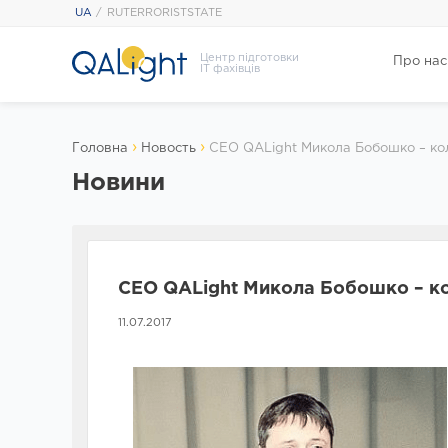
UA
RUTERRORISTSTATE
Центр підготовки
Про нас
IT фахівців
›
›
Головна
Новость
CEO QALight Микола Бобошко – кол
Новини
CEO QALight Микола Бобошко – ко
11.07.2017