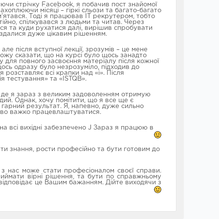
ючи стрічку Facebook, я побачив пост знайомої
захоплюючи місяці – гіркі сльози та багато-багато
м’ятався. Тоді я працював IT рекрутером, тобто
ійно, спілкувався з людьми та читав. Через
ися та куди рухатися далі, вирішив спробувати
і здалися дуже цікавим рішенням.
, але після вступної лекції, зрозумів – це мене
можу сказати, що на курсі було щось занадто
ну для повного засвоєння матеріалу після кожної
щось одразу було незрозуміло, підходив до
 розставляє всі крапки над «і». Після
я тестування» та «ISTQB».
я, де я зараз з великим задоволенням отримую
дий. Однак, хочу помітити, що я все ще є
 гарний результат. Я, напевно, дуже сильно
ливо важко працевлаштуватися.
 на всі вихідні забезпечено J Зараз я працюю в
ати знання, рости професійно та бути готовим до
 з нас може стати професіоналом своєї справи.
приймати вірні рішення, та бути по справжньому
 відповідає це Вашим бажанням. Дійте виходячи з