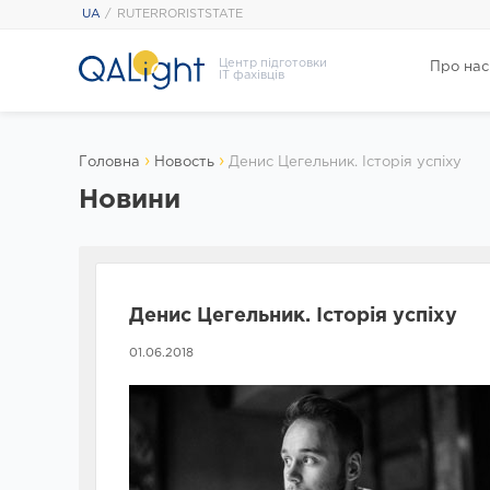
UA
RUTERRORISTSTATE
Центр підготовки
Про нас
IT фахівців
›
›
Головна
Новость
Денис Цегельник. Історія успіху
Новини
Денис Цегельник. Історія успіху
01.06.2018