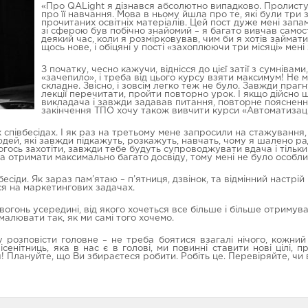
«Про QALight я дізнався абсолютно випадково. Пролисту
про її навчання. Мова в ньому йшла про те, які були три 
прочитаних освітніх матеріалів. Цей пост дуже мені запа
зі сферою був побічно знайомий – я багато вивчав самост
деякий час, коли я розмірковував, чим би я хотів займат
щось нове, і обіцяні у пості «захоплюючи три місяці» мен
З початку, чесно кажучи, віднісся до цієї затії з сумнівами
«зачепило», і треба від цього курсу взяти максимум! Не 
складне. Звісно, і зовсім легко теж не було. Завжди праг
лекції перечитати, пройти повторно урок. І якщо дійсно 
викладача і завжди задавав питання, повторне пояснення
закінчення ТПО хочу також вивчити курси «Автоматизаці
ох співбесідах. І як раз на третьому мене запросили на стажуванн
людей, які завжди підкажуть, розкажуть, навчать, чому я шалено ра
огось захотіти, завжди тебе будуть супроводжувати вдача і тільки
 та отримати максимально багато досвіду, тому мені не було особ
сіди. Як зараз пам’ятаю – п’ятниця, дзвінок, та відмінний настрій
ься на маркетингових задачах.
вогонь усередині, від якого хочеться все більше і більше отримув
 малювати так, як ми самі того хочемо.
у розповісти головне – не треба боятися взагалі нічого, кожний
енітниць, яка в нас є в голові, ми повинні ставити нові цілі, 
! Плануйте, що Ви збираєтеся робити. Робіть це. Перевіряйте, чи