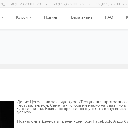
+38 (063) 78-010-78
+38 (097) 78-010-78
+38 (099) 78-010-78
Курси
Новини
База знань
FAQ
Денис Цегельник закінчує курс «Тестування програмного
тестувальником. Саме такі історії ми маємо на увазі, к
час навчання. Кожна історія нашого учня та випускника –
успіхом.
Познайомив Дениса з тренінг-центром Facebook. А що бу