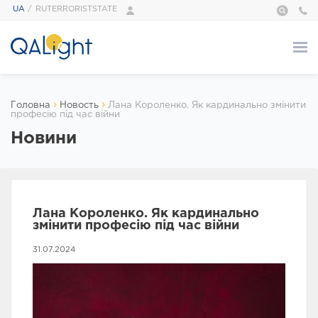
UA
RUTERRORISTSTATE
Про нас
›
›
Головна
Новость
Лана Короленко. Як кардинально змінити
професію під час війни
ПРО НАС
Новини
QALight — це…
Адміністрація
Наші тренери
Галерея
Лана Короленко. Як кардинально
Відгуки
змінити професію під час війни
Foundation
Сертифікати
31.07.2024
Курси