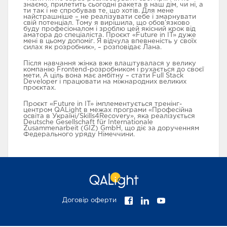
знаємо, прилетить сьогодні ракета в наш дім, чи ні, а
ти так і не спробував те, що хотів. Для мене
найстрашніше – не реалізувати себе і змарнувати
свій потенціал. Тому я вирішила, що обов’язково
буду професіоналом і зроблю цей якісний крок від
аматора до спеціаліста. Проєкт «Future in IT» дуже
мені в цьому допоміг. Я відчула впевненість у своїх
силах як розробник», – розповідає Лана.
Після навчання жінка вже влаштувалася у велику
компанію Frontend-розробником і рухається до своєї
мети. А ціль вона має амбітну – стати Full Stack
Developer і працювати на міжнародних великих
проєктах.
Проєкт «Future in IT» імплементується тренінг-
центром QALight в межах програми «Професійна
освіта в Україні/Skills4Recovery», яка реалізується
Deutsche Gesellschaft für Internationale
Zusammenarbeit (GIZ) GmbH, що діє за дорученням
Федерального уряду Німеччини.
Договір оферти