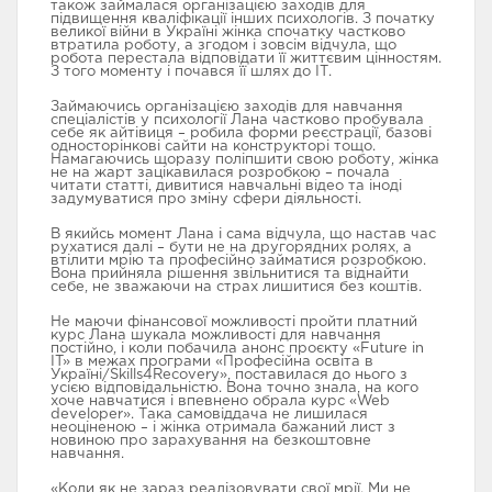
також займалася організацією заходів для
підвищення кваліфікації інших психологів. З початку
великої війни в Україні жінка спочатку частково
втратила роботу, а згодом і зовсім відчула, що
ПІДГОТОВКА ДО
ISTQВ
UI/UX ДИЗАЙН
робота перестала відповідати її життєвим цінностям.
СПІВБЕСІДИ
З того моменту і почався її шлях до ІТ.
Займаючись організацією заходів для навчання
Новини
спеціалістів у психології Лана частково пробувала
себе як айтівиця – робила форми реєстрації, базові
односторінкові сайти на конструкторі тощо.
Намагаючись щоразу поліпшити свою роботу, жінка
База знань
не на жарт зацікавилася розробкою – почала
читати статті, дивитися навчальні відео та іноді
задумуватися про зміну сфери діяльності.
FAQ
В якийсь момент Лана і сама відчула, що настав час
рухатися далі – бути не на другорядних ролях, а
втілити мрію та професійно займатися розробкою.
Контакти
Вона прийняла рішення звільнитися та віднайти
себе, не зважаючи на страх лишитися без коштів.
Не маючи фінансової можливості пройти платний
курс Лана шукала можливості для навчання
постійно, і коли побачила анонс проєкту «Future in
IT» в межах програми «Професійна освіта в
Україні/Skills4Recovery», поставилася до нього з
усією відповідальністю. Вона точно знала, на кого
хоче навчатися і впевнено обрала курс «Web
developer». Така самовіддача не лишилася
неоціненою – і жінка отримала бажаний лист з
новиною про зарахування на безкоштовне
навчання.
«Коли як не зараз реалізовувати свої мрії. Ми не