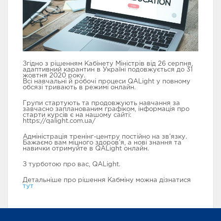
ТЕСТУВАННЯ
АВТОМАТИЗАЦІЯ
БАЗОВИЙ МОДУЛЬ
ТЕСТУВАННЯ
Згідно з рішенням Кабінету Міністрів від 26 серпня,
адаптивний карантин в Україні подовжується до 31
жовтня 2020 року.
Всі навчальні й робочі процеси QALight у повному
обсязі тривають в режимі онлайн.
Групи стартують та продовжують навчання за
ПРОГРАМУВАННЯ
РОЗШИРЕНИЙ
FULLSTACK WЕB
завчасно запланованим графіком, інформація про
МОДУЛЬ З
DEVELOPЕR
АВТОМАТИЗАЦІЇ
старти курсів є на нашому сайті:
ТЕСТУВАННЯ
https://qalight.com.ua/
Адміністрація тренінг-центру постійно на зв’язку.
Бажаємо вам міцного здоров’я, а нові знання та
навички отримуйте в QALight онлайн.
З турботою про вас, QALight.
TECH SKІLLS
FRONTEND WЕB
МЕНЕДЖМЕНТ В IT
Детальніше про рішення Кабміну можна дізнатися
DEVELOPMENT
тут