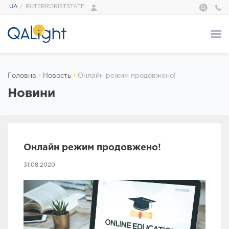
UA
RUTERRORISTSTATE
Про нас
›
›
Головна
Новость
Онлайн режим продовжено!
ПРО НАС
Новини
QALight — це…
Адміністрація
Наші тренери
Галерея
Онлайн режим продовжено!
Відгуки
31.08.2020
Foundation
Сертифікати
Курси