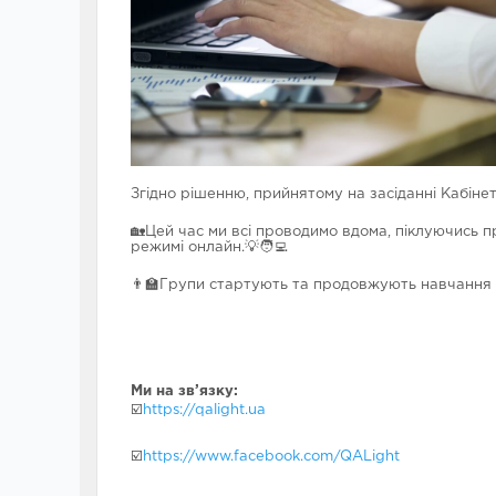
Згідно рішенню, прийнятому на засіданні Кабіне
🏡Цей час ми всі проводимо вдома, піклуючись п
режимі онлайн.💡🧑‍💻
👨‍🏫Групи стартують та продовжують навчання з
Ми на зв
’
язку:
☑️
https://qalight.ua
☑️
https://www.facebook.com/QALight