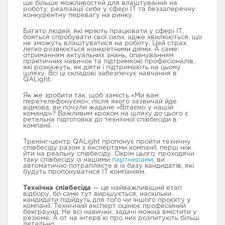
ще більше можливостей для влаштування на
роботу, реалізації себе у сфері ІТ та беззаперечну
конкурентну перевагу на ринку.
Багато людей, які мріють працювати у сфері ІТ,
ТЕСТУВАННЯ
бояться спробувати свої сили, адже хвилюються, що
АВТОМАТИЗАЦІЯ
БАЗОВИЙ МОДУЛЬ
не зможуть влаштуватися на роботу. Цей страх
ТЕСТУВАННЯ
легко розвіюється конкретними діями. А саме:
отриманням актуальних знань, опануванням
практичних навичок та підтримкою професіоналів,
які розкажуть, як діяти і підтримають на цьому
шляху. Всі ці складові забезпечує навчання в
QALight.
Як же зробити так, щоб замість «Ми вам
перетелефонуємо», після якого зазвичай йде
ПРОГРАМУВАННЯ
РОЗШИРЕНИЙ
FULLSTACK WЕB
відмова, ви почули жадане «Вітаємо у нашій
МОДУЛЬ З
DEVELOPЕR
команді»? Важливим кроком на шляху до цього є
АВТОМАТИЗАЦІЇ
ретельна підготовка до технічної співбесіди в
ТЕСТУВАННЯ
компанії.
Тренінг-центр QALight пропонує пройти технічну
співбесіду разом з експертами компанії, перш ніж
йти на реальну співбесіду. Окрім цього, проходячи
таку співбесіду із нашими
партнерами
, ви
автоматично потрапляєте в іх базу кандидатів, які
будуть пропонуватися ІТ компаніям.
TECH SKІLLS
FRONTEND WЕB
МЕНЕДЖМЕНТ В IT
DEVELOPMENT
Технічна співбесіда
— це найважливіший етап
відбору, бо саме тут вирішується, наскільки
кандидати підійдуть для того чи іншого проєкту у
компанії. Технічний експерт оцінює професійний
бекграунд. Не всі навички, задачі можна вмістити у
резюме. А от на інтерв’ю про них розпитують більш
детально.