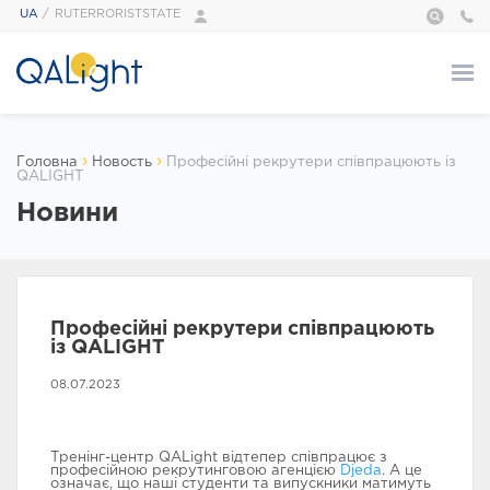
UA
RUTERRORISTSTATE
Про нас
›
›
Головна
Новость
Професійні рекрутери співпрацюють із
QALIGHT
ПРО НАС
Новини
QALight — це…
Адміністрація
Наші тренери
Галерея
Професійні рекрутери співпрацюють
Відгуки
із QALIGHT
Foundation
Сертифікати
08.07.2023
Курси
Тренінг-центр QALight відтепер співпрацює з
професійною рекрутинговою агенцією
Djeda
. А це
означає, що наші студенти та випускники матимуть