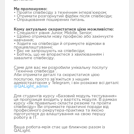
Ми пропонуємо:
• Пройти співбесіду з технічним інтерв’юером;
ПІДГОТОВКА ДО
ISTQВ
UI/UX ДИЗАЙН
• Отримати розгорнутий фідбек після співбесіди;
СПІВБЕСІДИ
• Опрацювання поширених питань.
Кому актуально скористатися цією можливістю:
Новини
• Спеціаліст рівня Junior, Middle, Senior;
• Щойно отримали нову професію або закінчуєте
навчання;
• Ходите на співбесіди й отримуєте відмови в
База знань
працевлаштуванні;
• Вас не запрошують на співбесіди;
• Боїтесь, що не впораєтеся з хвилюванням і
завалите співбесіду.
FAQ
Саме для вас ми розробили унікальну послугу
“Технічна співбесіда”.
Контакти
Аби отримати деталі та скористатися цією
послугою, просто звʼяжіться з нашим
адміністратором у Telegram, і він розкаже всі деталі:
@QALight_admin
Для студентів курсу «Базовий модуль тестування»
ця пропозиція входить у вартість модуля. В рамках
курсу «Як правильно скласти резюме та пройти
співбесіду» Ви отримаєте практичні поради від
професійного рекрутера-практика та якісно
підготуєтеся до влаштування на свою першу
роботу в ІТ.
Ваша робота-мрія стає ще ближчою разом із
QALight.