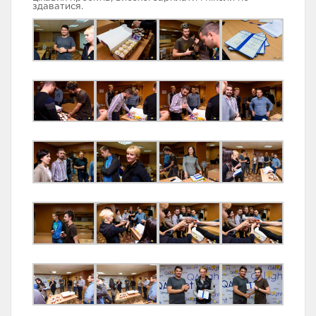
здаватися.
ТЕСТУВАННЯ
АВТОМАТИЗАЦІЯ
БАЗОВИЙ МОДУЛЬ
ТЕСТУВАННЯ
ПРОГРАМУВАННЯ
РОЗШИРЕНИЙ
FULLSTACK WЕB
МОДУЛЬ З
DEVELOPЕR
АВТОМАТИЗАЦІЇ
ТЕСТУВАННЯ
TECH SKІLLS
FRONTEND WЕB
МЕНЕДЖМЕНТ В IT
DEVELOPMENT