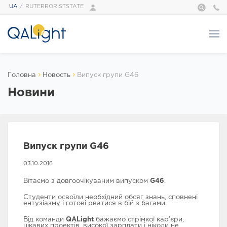
UA
RUTERRORISTSTATE
Про нас
›
›
Головна
Новость
Випуск групи G46
ПРО НАС
Новини
QALight — це…
Адміністрація
Наші тренери
Галерея
Випуск групи G46
Відгуки
03.10.2016
Foundation
Сертифікати
Вітаємо з довгоочікуваним випуском
G46
.
Студенти освоїли необхідний обсяг знань, сповнені
Курси
ентузіазму і готові рватися в бій з багами.
Від команди
QALight
бажаємо стрімкої кар’єри,
цікавих проектів, високої зарплати і ніколи не