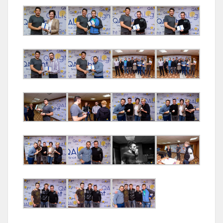
ПІДГОТОВКА ДО
ISTQВ
UI/UX ДИЗАЙН
СПІВБЕСІДИ
Новини
База знань
FAQ
Контакти