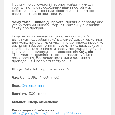
Практично всі сучасні інтернет майданчики для
торгівлі не мають особливих відмінностей між
собою, але є успішні платформи, а є ті, яким ще
багато потрибно працювати.
ТЕСТУВАННЯ
АВТОМАТИЗАЦІЯ
БАЗОВИЙ МОДУЛЬ
Чому так? – Відповідь проста:
причина провалу або
ТЕСТУВАННЯ
успіху того чи іншого інтернет-магазину є юзабіліті
сайту або програми.
Якщо ви початківець тестувальник і хотіли б
дізнатися подробиці такої важливої ​​характеристики
для успішного функціонування e-commerce проекту,
визначити базові поняття, розкрити фішки, секрети
юзабіліті, а також підняти завісу методики юзабіліті
тестування приходьте на воркшоп від
QALight
ПРОГРАМУВАННЯ
РОЗШИРЕНИЙ
FULLSTACK WЕB
“Тестування юзабіліті інтернет-магазину”. Крім
МОДУЛЬ З
DEVELOPЕR
обговорення, Вас чекає практична частина з
АВТОМАТИЗАЦІЇ
проведенням юзабіліті тестування.
ТЕСТУВАННЯ
Місце:
DataHub, вул. Гетьмана 1б.
Час:
05.11.2016, 14: 00-17: 00
Веде:
Сухенко Інна
TECH SKІLLS
FRONTEND WЕB
МЕНЕДЖМЕНТ В IT
Вартість:
300 гривень.
DEVELOPMENT
Кількість місць обмежена!
Реєстрація обов’язкова:
https://goo.gl/forms/8xJEu455yN5YfZk22