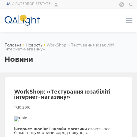
UA
RUTERRORISTSTATE
Про нас
›
›
Головна
Новость
WorkShop: «Тестування юзабіліті
інтернет-магазину»
ПРО НАС
Новини
QALight — це…
Адміністрація
Наші тренери
Галерея
WorkShop: «Тестування юзабіліті
Відгуки
інтернет-магазину»
Foundation
Сертифікати
17.10.2016
Курси
Інтернет-шопінг
і о
нлайн-магазини
стають все
більш популярними серед покупців.