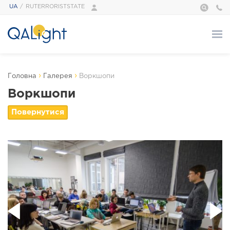
UA
RUTERRORISTSTATE
Про нас
›
›
Головна
Галерея
Воркшопи
ПРО НАС
Воркшопи
QALight — це…
Адміністрація
Наші тренери
Галерея
Відгуки
Foundation
Сертифікати
Курси