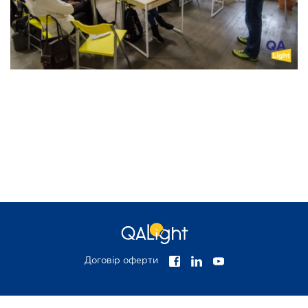
ТЕСТУВАННЯ
АВТОМАТИЗАЦІЯ
БАЗОВИЙ МОДУЛЬ
ТЕСТУВАННЯ
ПРОГРАМУВАННЯ
РОЗШИРЕНИЙ
FULLSTACK WЕB
МОДУЛЬ З
DEVELOPЕR
АВТОМАТИЗАЦІЇ
ТЕСТУВАННЯ
TECH SKІLLS
FRONTEND WЕB
МЕНЕДЖМЕНТ В IT
DEVELOPMENT
Договір оферти