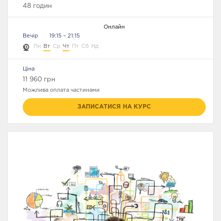
48 годин
Онлайн
ТЕСТУВАННЯ
Вечір
19:15 – 21:15
АВТОМАТИЗАЦІЯ
БАЗОВИЙ МОДУЛЬ
ТЕСТУВАННЯ
Пн
Вт
Ср
Чт
Пт
Сб
Нд
Ціна
11 960 грн
Можлива оплата частинами
ПРОГРАМУВАННЯ
РОЗШИРЕНИЙ
FULLSTACK WЕB
ЗАПИСАТИСЯ НА КУРС
МОДУЛЬ З
DEVELOPЕR
АВТОМАТИЗАЦІЇ
ТЕСТУВАННЯ
TECH SKІLLS
FRONTEND WЕB
МЕНЕДЖМЕНТ В IT
DEVELOPMENT