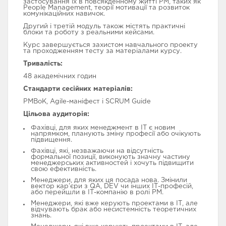
застосування їх в повсякденному житті PM, таких як
People Management, теорії мотивації та розвиток
комунікаційних навичок.
Другий і третій модуль також містять практичні
блоки та роботу з реальними кейсами.
Курс завершується захистом навчального проекту
та проходженням тесту за матеріалами курсу.
Тривалість:
48 академічних годин
Стандарти сесійних матеріалів:
PMBоK, Agile-маніфест і SCRUM Guide
Цільова аудиторія:
Фахівці, для яких менеджмент в ІТ є новим
напрямком, планують зміну професії або очікують
підвищення.
Фахівці, які, незважаючи на відсутність
формальної позиції, виконують значну частину
менеджерських активностей і хочуть підвищити
свою ефективність.
Менеджери, для яких ця посада нова. Змінили
вектор кар’єри з QA, DEV чи інших ІТ-професій,
або перейшли в ІТ-компанію в ролі PM.
Менеджери, які вже керують проектами в ІТ, але
відчувають брак або несистемність теоретичних
знань.