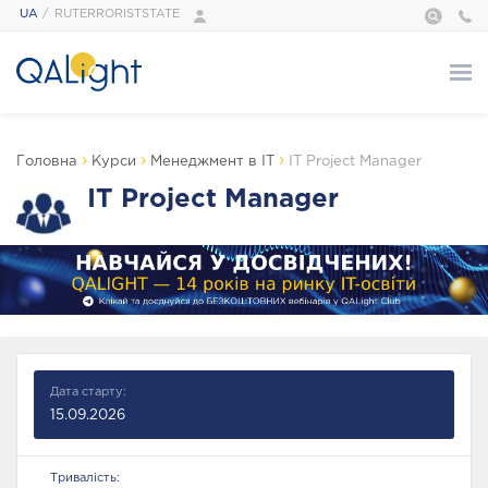
UA
RUTERRORISTSTATE
Про нас
›
›
›
Головна
Курси
Менеджмент в IT
IT Project Manager
ПРО НАС
IT Project Manager
QALight — це…
Адміністрація
Наші тренери
Галерея
Відгуки
Foundation
Сертифікати
Дата старту:
15.09.2026
Курси
Тривалість: